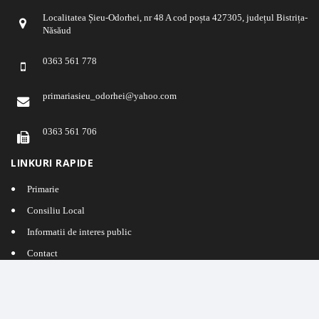
Localitatea Șieu-Odorhei, nr 48 A cod poșta 427305, județul Bistrița-
Năsăud
0363 561 778
primariasieu_odorhei@yahoo.com
0363 561 706
LINKURI RAPIDE
Primarie
Consiliu Local
Informatii de interes public
Contact
LINKURI IMPORTANTE