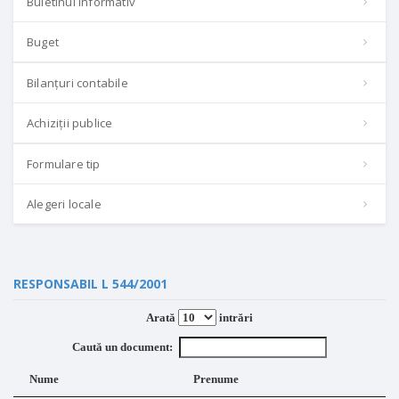
Buletinul informativ
Buget
Bilanțuri contabile
Achiziții publice
Formulare tip
Alegeri locale
RESPONSABIL L 544/2001
Arată
intrări
Caută un document:
Nume
Prenume